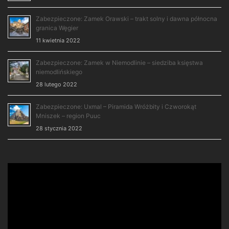
Zabezpieczone: Zamek Orawski – trakt solny i dawna północna
granica Węgier
11 kwietnia 2022
Zabezpieczone: Zamek w Niemodlinie – siedziba księstwa
niemodlińskiego
28 lutego 2022
Zabezpieczone: Uxmal – Piramida Wróżbity i Czworokąt
Mniszek – region Puuc
28 stycznia 2022