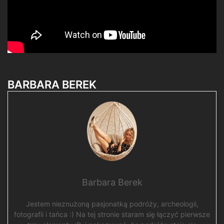
BARBARA BEREK
Barbara Berek
Jestem nieznużoną pasjonatką podróży, archeologii,
fotografii i tańca :) Na tej stronie staram się łączyć pierwsze