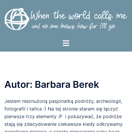
Przejdź
do
treści
Menu
przełączania
Autor:
Barbara Berek
Jestem nieznużoną pasjonatką podróży, archeologii,
fotografii i tańca :) Na tej stronie staram się łączyć
pierwsze trzy elementy :P i pokazywać, że podróże
stają się zdecydowanie ciekawsze kiedy odkrywamy
zwiedzane miejsca, a często niepozorne ruiny kryją