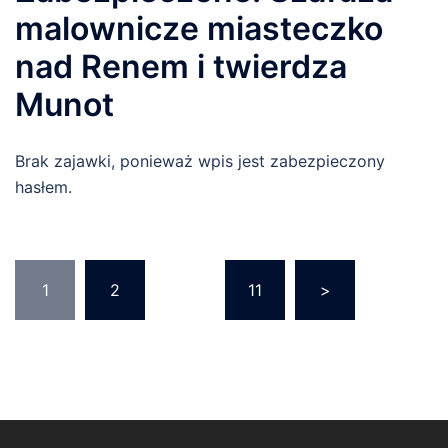
malownicze miasteczko
nad Renem i twierdza
Munot
Brak zajawki, ponieważ wpis jest zabezpieczony
hasłem.
Nawigacja
1
2
…
11
>
po
wpisach