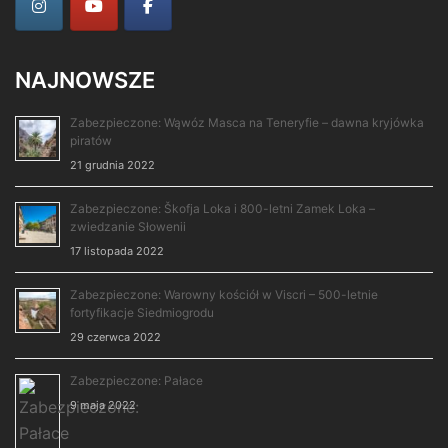
NAJNOWSZE
Zabezpieczone: Wąwóz Masca na Teneryfie – dawna kryjówka
piratów
21 grudnia 2022
Zabezpieczone: Škofja Loka i 800-letni Zamek Loka –
zwiedzanie Słowenii
17 listopada 2022
Zabezpieczone: Warowny kościół w Viscri – 500-letnie
fortyfikacje Siedmiogrodu
29 czerwca 2022
Zabezpieczone: Pałace
9 maja 2022