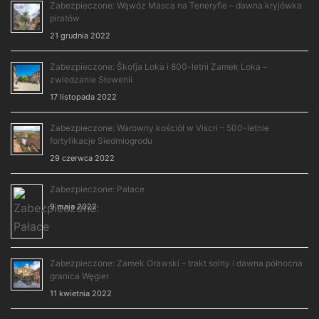
Zabezpieczone: Wąwóz Masca na Teneryfie – dawna kryjówka
piratów
21 grudnia 2022
Zabezpieczone: Škofja Loka i 800-letni Zamek Loka –
zwiedzanie Słowenii
17 listopada 2022
Zabezpieczone: Warowny kościół w Viscri – 500-letnie
fortyfikacje Siedmiogrodu
29 czerwca 2022
Zabezpieczone: Pałace
9 maja 2022
Zabezpieczone: Zamek Orawski – trakt solny i dawna północna
granica Węgier
11 kwietnia 2022