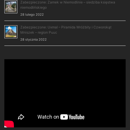
Zabezpieczone: Zamek w Niemodlinie – siedziba księstwa
niemodlińskiego
28 lutego 2022
Zabezpieczone: Uxmal – Piramida Wróżbity i Czworokąt
Mniszek – region Puuc
28 stycznia 2022