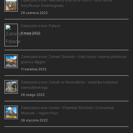
Zabezpieczone: Warowny kościół w Viscri – 500-letnie
fortyfikacje Siedmiogrodu
29 czerwca 2022
Zabezpieczone: Pałace
9 maja 2022
Zabezpieczone: Zamek Orawski – trakt solny i dawna północna
granica Węgier
11 kwietnia 2022
Zabezpieczone: Zamek w Niemodlinie – siedziba księstwa
niemodlińskiego
28 lutego 2022
Zabezpieczone: Uxmal – Piramida Wróżbity i Czworokąt
Mniszek – region Puuc
28 stycznia 2022