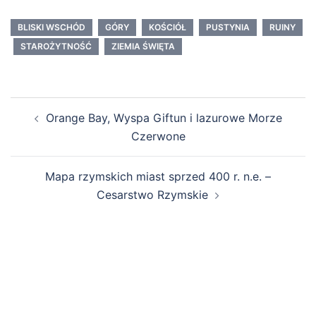
BLISKI WSCHÓD
GÓRY
KOŚCIÓŁ
PUSTYNIA
RUINY
STAROŻYTNOŚĆ
ZIEMIA ŚWIĘTA
Zobacz
Orange Bay, Wyspa Giftun i lazurowe Morze
wpisy
Czerwone
Mapa rzymskich miast sprzed 400 r. n.e. –
Cesarstwo Rzymskie