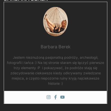
Barbara Berek
Jestem nieznużoną pasjonatką podróży, archeologii,
fotografii i tańca :) Na tej stronie staram się łączyć pierwsze
trzy elementy :P i pokazywać, że podróże stają się
zdecydowanie ciekawsze kiedy odkrywamy zwiedzane
miejsca, a często niepozorne ruiny kryją najciekawsze
historie :)