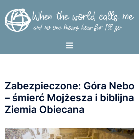
Przejdź
do
treści
Menu
przełączania
Zabezpieczone: Góra Nebo
– śmierć Mojżesza i biblijna
Ziemia Obiecana