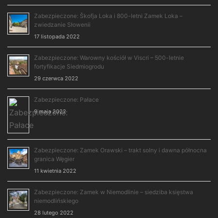
Zabezpieczone: Škofja Loka i 800-letni Zamek Loka –
zwiedzanie Słowenii
17 listopada 2022
Zabezpieczone: Warowny kościół w Viscri – 500-letnie
fortyfikacje Siedmiogrodu
29 czerwca 2022
Zabezpieczone: Pałace
9 maja 2022
Zabezpieczone: Zamek Orawski – trakt solny i dawna północna
granica Węgier
11 kwietnia 2022
Zabezpieczone: Zamek w Niemodlinie – siedziba księstwa
niemodlińskiego
28 lutego 2022