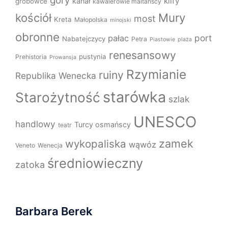
góry
klify
kanał
grobowce
kawalerowie maltańscy
Mury
kościół
most
Kreta
Małopolska
minojski
obronne
port
pałac
Nabatejczycy
Petra
Piastowie
plaża
renesansowy
pustynia
Prehistoria
Prowansja
Rzymianie
ruiny
Republika Wenecka
starówka
Starożytność
szlak
UNESCO
handlowy
Turcy osmańscy
teatr
zamek
wykopaliska
wąwóz
Veneto
Wenecja
średniowieczny
zatoka
Barbara Berek