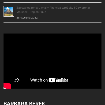
Zabezpieczone: Uxmal – Piramida Wróżbity i Czworokąt
Mniszek – region Puuc
28 stycznia 2022
BARBARA BEREK