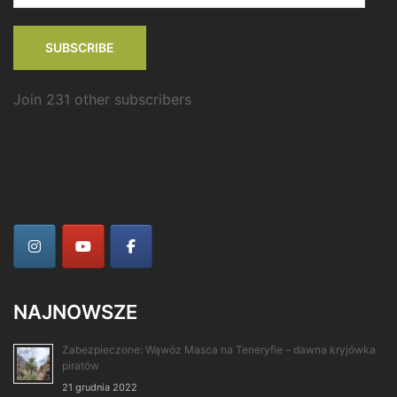
SUBSCRIBE
Join 231 other subscribers
NAJNOWSZE
Zabezpieczone: Wąwóz Masca na Teneryfie – dawna kryjówka
piratów
21 grudnia 2022