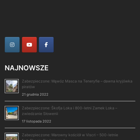
NAJNOWSZE
Zabezpieczone: Wąwóz Masca na Teneryfie – dawna kryjówka
piratów
21 grudnia 2022
Zabezpieczone: Škofja Loka i 800-letni Zamek Loka –
zwiedzanie Słowenii
17 listopada 2022
Zabezpieczone: Warowny kościół w Viscri – 500-letnie