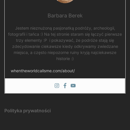
Barbara Berek
Jestem nieznużoną pasjonatką podróży, archeologii,
fotografii i tańca :) Na tej stronie staram się łączyć pierwsze
trzy elementy :P i pokazywać, że podróże stają się
zdecydowanie ciekawsze kiedy odkrywamy zwiedzane
miejsca, a często niepozorne ruiny kryją najciekawsze
historie :)
whentheworldcallsme.com/about/
Polityka prywatności