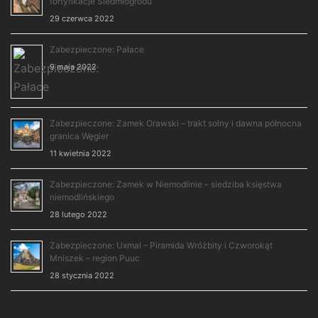
fortyfikacje Siedmiogrodu
29 czerwca 2022
Zabezpieczone: Pałace
9 maja 2022
Zabezpieczone: Zamek Orawski – trakt solny i dawna północna
granica Węgier
11 kwietnia 2022
Zabezpieczone: Zamek w Niemodlinie – siedziba księstwa
niemodlińskiego
28 lutego 2022
Zabezpieczone: Uxmal – Piramida Wróżbity i Czworokąt
Mniszek – region Puuc
28 stycznia 2022