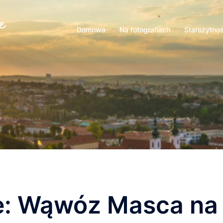
Domowa
Na fotografiach
Starożytno
e: Wąwóz Masca na