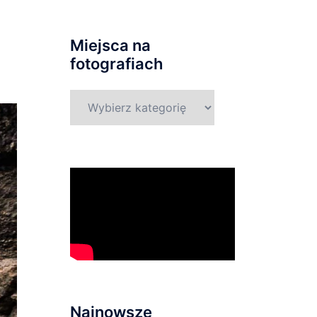
Miejsca na
fotografiach
Miejsca
na
fotografiach
Najnowsze