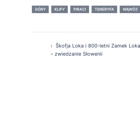
GÓRY
KLIFY
PIRACI
TENERYFA
WĄWÓZ
Zobacz
Škofja Loka i 800-letni Zamek Lok
wpisy
– zwiedzanie Słowenii