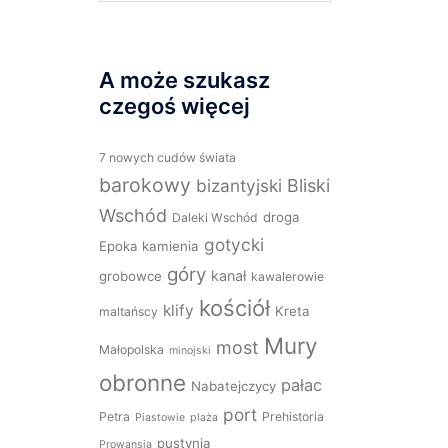
A może szukasz
czegoś więcej
7 nowych cudów świata
barokowy
bizantyjski
Bliski
Wschód
droga
Daleki Wschód
gotycki
Epoka kamienia
góry
kanał
grobowce
kawalerowie
kościół
klify
Kreta
maltańscy
Mury
most
Małopolska
minojski
obronne
pałac
Nabatejczycy
port
Petra
Prehistoria
Piastowie
plaża
pustynia
Prowansja