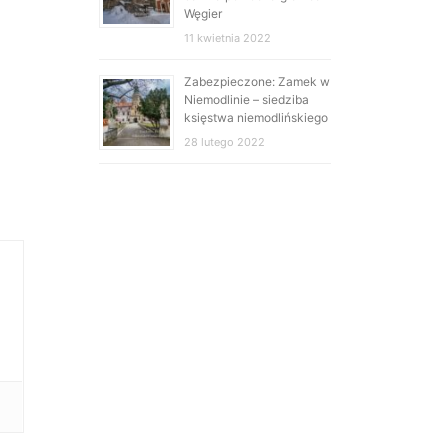
Węgier
11 kwietnia 2022
Zabezpieczone: Zamek w
Niemodlinie – siedziba
księstwa niemodlińskiego
28 lutego 2022