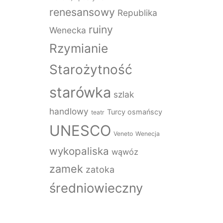
renesansowy
Republika
ruiny
Wenecka
Rzymianie
Starożytność
starówka
szlak
handlowy
Turcy osmańscy
teatr
UNESCO
Veneto
Wenecja
wykopaliska
wąwóz
zamek
zatoka
średniowieczny