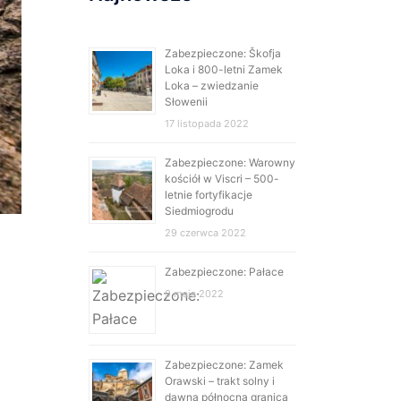
Zabezpieczone: Škofja
Loka i 800-letni Zamek
Loka – zwiedzanie
Słowenii
17 listopada 2022
Zabezpieczone: Warowny
kościół w Viscri – 500-
letnie fortyfikacje
Siedmiogrodu
29 czerwca 2022
Zabezpieczone: Pałace
9 maja 2022
Zabezpieczone: Zamek
Orawski – trakt solny i
dawna północna granica