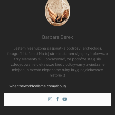
Barbara Berek
Jestem nieznużoną pasjonatką podróży, archeologii,
fotografii i tańca :) Na tej stronie staram się łączyć pierwsze
trzy elementy :P i pokazywać, że podróże stają się
zdecydowanie ciekawsze kiedy odkrywamy zwiedzane
miejsca, a często niepozorne ruiny kryją najciekawsze
historie :)
whentheworldcallsme.com/about/