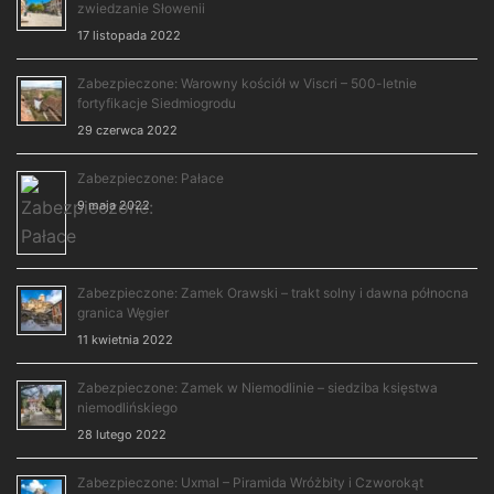
zwiedzanie Słowenii
17 listopada 2022
Zabezpieczone: Warowny kościół w Viscri – 500-letnie
fortyfikacje Siedmiogrodu
29 czerwca 2022
Zabezpieczone: Pałace
9 maja 2022
Zabezpieczone: Zamek Orawski – trakt solny i dawna północna
granica Węgier
11 kwietnia 2022
Zabezpieczone: Zamek w Niemodlinie – siedziba księstwa
niemodlińskiego
28 lutego 2022
Zabezpieczone: Uxmal – Piramida Wróżbity i Czworokąt