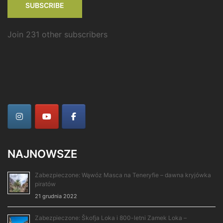
SUBSCRIBE
Join 231 other subscribers
NAJNOWSZE
Zabezpieczone: Wąwóz Masca na Teneryfie – dawna kryjówka
piratów
21 grudnia 2022
Zabezpieczone: Škofja Loka i 800-letni Zamek Loka –