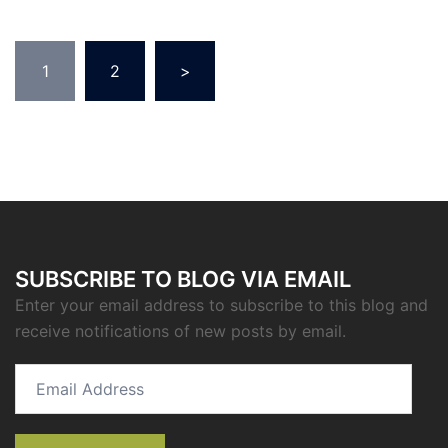
Nawigacja
1
2
>
po
wpisach
SUBSCRIBE TO BLOG VIA EMAIL
Enter your email address to subscribe to this blog and
receive notifications of new posts by email.
Email
Address