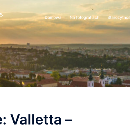
Domowa
Na fotografiach
Starożytno
 Valletta –