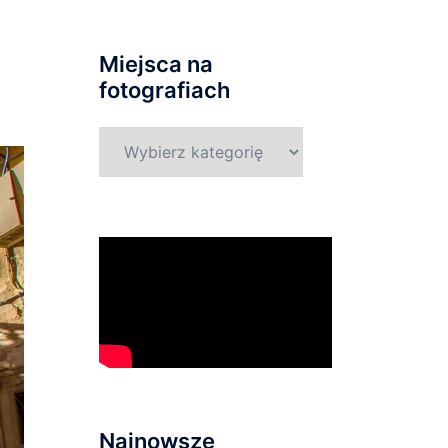
Miejsca na
fotografiach
Miejsca
na
fotografiach
Najnowsze