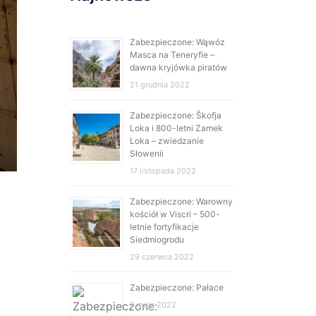
Zabezpieczone: Wąwóz
Masca na Teneryfie –
dawna kryjówka piratów
21 grudnia 2022
Zabezpieczone: Škofja
Loka i 800-letni Zamek
Loka – zwiedzanie
Słowenii
17 listopada 2022
Zabezpieczone: Warowny
kościół w Viscri – 500-
letnie fortyfikacje
Siedmiogrodu
29 czerwca 2022
Zabezpieczone: Pałace
9 maja 2022