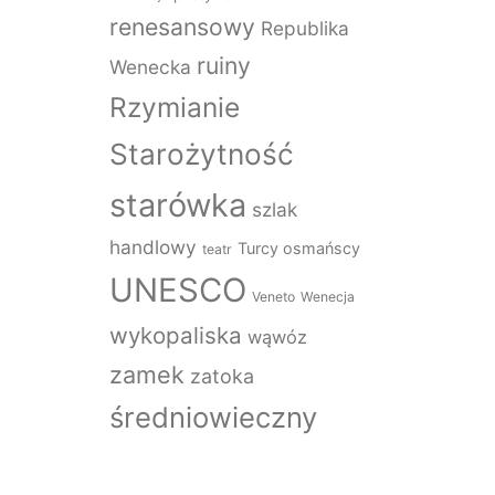
renesansowy
Republika
ruiny
Wenecka
Rzymianie
Starożytność
starówka
szlak
handlowy
Turcy osmańscy
teatr
UNESCO
Veneto
Wenecja
wykopaliska
wąwóz
zamek
zatoka
średniowieczny