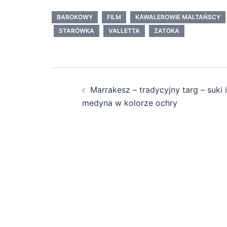
BAROKOWY
FILM
KAWALEROWIE MALTAŃSCY
STARÓWKA
VALLETTA
ZATOKA
Zobacz
Marrakesz – tradycyjny targ – suki i
wpisy
medyna w kolorze ochry