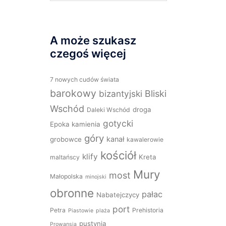
A może szukasz
czegoś więcej
7 nowych cudów świata
barokowy
bizantyjski
Bliski
Wschód
droga
Daleki Wschód
gotycki
Epoka kamienia
góry
kanał
grobowce
kawalerowie
kościół
klify
Kreta
maltańscy
Mury
most
Małopolska
minojski
obronne
pałac
Nabatejczycy
port
Petra
Prehistoria
Piastowie
plaża
pustynia
Prowansja