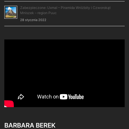
Zabezpieczone: Uxmal – Piramida Wróżbity i Czworokąt
Mniszek – region Puuc
28 stycznia 2022
BARBARA BEREK