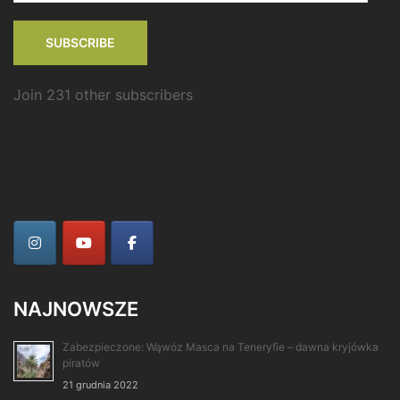
SUBSCRIBE
Join 231 other subscribers
NAJNOWSZE
Zabezpieczone: Wąwóz Masca na Teneryfie – dawna kryjówka
piratów
21 grudnia 2022