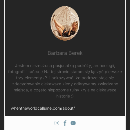
Barbara Berek
Jestem nieznużoną pasjonatką podróży, archeologii,
fotografii i tańca :) Na tej stronie staram się łączyć pierwsze
trzy elementy :P i pokazywać, że podróże stają się
zdecydowanie ciekawsze kiedy odkrywamy zwiedzane
miejsca, a często niepozorne ruiny kryją najciekawsze
historie :)
whentheworldcallsme.com/about/