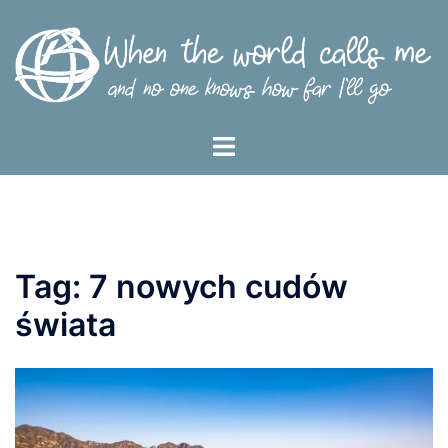
Przejdź
do
treści
Menu
przełączania
Tag:
7 nowych cudów
świata