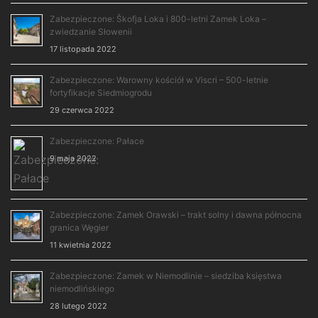
Zabezpieczone: Škofja Loka i 800-letni Zamek Loka –
zwiedzanie Słowenii
17 listopada 2022
Zabezpieczone: Warowny kościół w Viscri – 500-letnie
fortyfikacje Siedmiogrodu
29 czerwca 2022
Zabezpieczone: Pałace
9 maja 2022
Zabezpieczone: Zamek Orawski – trakt solny i dawna północna
granica Węgier
11 kwietnia 2022
Zabezpieczone: Zamek w Niemodlinie – siedziba księstwa
niemodlińskiego
28 lutego 2022