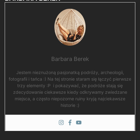
Barbara Berek
Jestem nieznużoną pasjonatką podróży, archeologii,
fotografii i tańca :) Na tej stronie staram się łączyć pierwsze
trzy elementy :P i pokazywać, że podróże stają się
zdecydowanie ciekawsze kiedy odkrywamy zwiedzane
miejsca, a często niepozorne ruiny kryją najciekawsze
historie :)