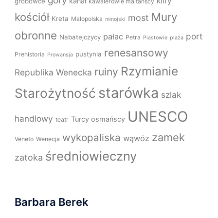
góry
klify
kanał
grobowce
kawalerowie maltańscy
Mury
kościół
most
Kreta
Małopolska
minojski
obronne
port
pałac
Nabatejczycy
Petra
Piastowie
plaża
renesansowy
pustynia
Prehistoria
Prowansja
Rzymianie
ruiny
Republika Wenecka
starówka
Starożytność
szlak
UNESCO
handlowy
Turcy osmańscy
teatr
zamek
wykopaliska
wąwóz
Veneto
Wenecja
średniowieczny
zatoka
Barbara Berek