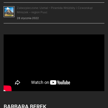
Zabezpieczone: Uxmal – Piramida Wróżbity i Czworokąt
Mniszek – region Puuc
28 stycznia 2022
BARBARA BEREK