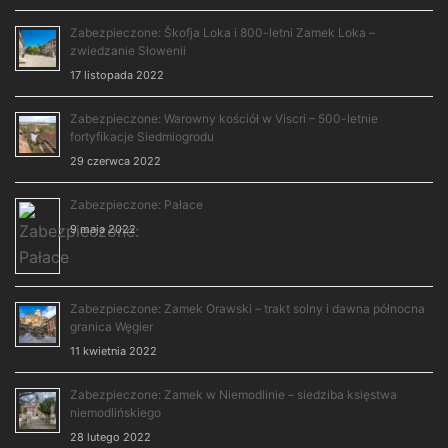
Zabezpieczone: Škofja Loka i 800-letni Zamek Loka –
zwiedzanie Słowenii
17 listopada 2022
Zabezpieczone: Warowny kościół w Viscri – 500-letnie
fortyfikacje Siedmiogrodu
29 czerwca 2022
Zabezpieczone: Pałace
9 maja 2022
Zabezpieczone: Zamek Orawski – trakt solny i dawna północna
granica Węgier
11 kwietnia 2022
Zabezpieczone: Zamek w Niemodlinie – siedziba księstwa
niemodlińskiego
28 lutego 2022