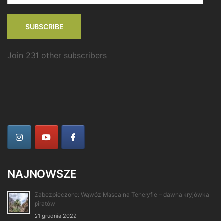
SUBSCRIBE
Join 231 other subscribers
NAJNOWSZE
Zabezpieczone: Wąwóz Masca na Teneryfie – dawna kryjówka
piratów
21 grudnia 2022