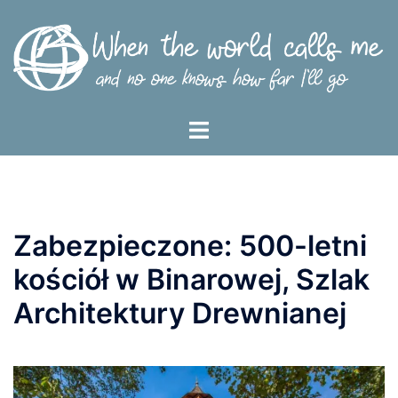
Przejdź
do
treści
Menu
przełączania
Zabezpieczone: 500-letni
kościół w Binarowej, Szlak
Architektury Drewnianej