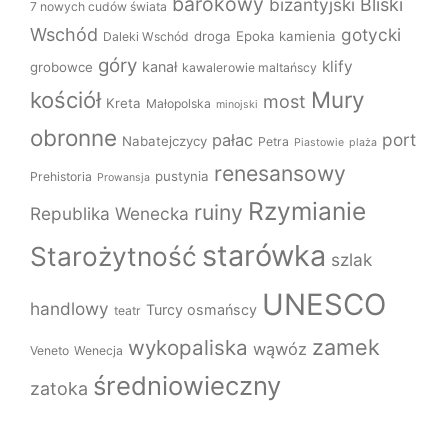
barokowy
bizantyjski
Bliski
7 nowych cudów świata
Wschód
gotycki
droga
Epoka kamienia
Daleki Wschód
góry
klify
kanał
grobowce
kawalerowie maltańscy
Mury
kościół
most
Kreta
Małopolska
minojski
obronne
port
pałac
Nabatejczycy
Petra
Piastowie
plaża
renesansowy
pustynia
Prehistoria
Prowansja
Rzymianie
ruiny
Republika Wenecka
starówka
Starożytność
szlak
UNESCO
handlowy
Turcy osmańscy
teatr
zamek
wykopaliska
wąwóz
Veneto
Wenecja
średniowieczny
zatoka