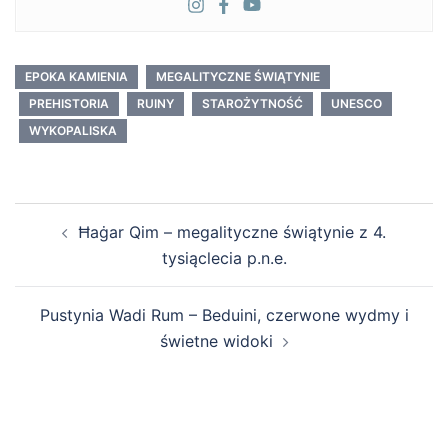
EPOKA KAMIENIA
MEGALITYCZNE ŚWIĄTYNIE
PREHISTORIA
RUINY
STAROŻYTNOŚĆ
UNESCO
WYKOPALISKA
Zobacz
Ħaġar Qim – megalityczne świątynie z 4.
wpisy
tysiąclecia p.n.e.
Pustynia Wadi Rum – Beduini, czerwone wydmy i
świetne widoki