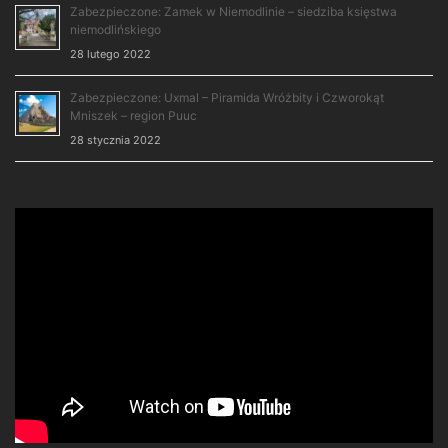
Zabezpieczone: Zamek w Niemodlinie – siedziba księstwa
niemodlińskiego
28 lutego 2022
Zabezpieczone: Uxmal – Piramida Wróżbity i Czworokąt
Mniszek – region Puuc
28 stycznia 2022