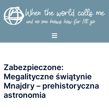
Przejdź
do
treści
Menu
przełączania
Zabezpieczone:
Megalityczne świątynie
Mnajdry – prehistoryczna
astronomia