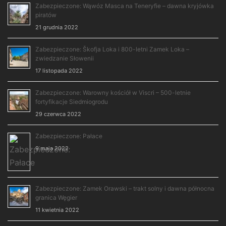
Zabezpieczone: Wąwóz Masca na Teneryfie – dawna kryjówka
piratów
21 grudnia 2022
Zabezpieczone: Škofja Loka i 800-letni Zamek Loka –
zwiedzanie Słowenii
17 listopada 2022
Zabezpieczone: Warowny kościół w Viscri – 500-letnie
fortyfikacje Siedmiogrodu
29 czerwca 2022
Zabezpieczone: Pałace
9 maja 2022
Zabezpieczone: Zamek Orawski – trakt solny i dawna północna
granica Węgier
11 kwietnia 2022