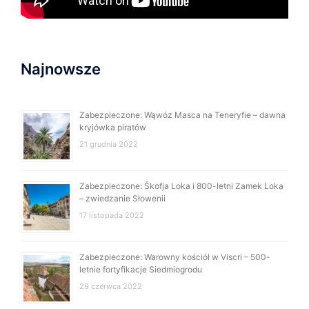
Najnowsze
Zabezpieczone: Wąwóz Masca na Teneryfie – dawna
kryjówka piratów
21 grudnia 2022
Zabezpieczone: Škofja Loka i 800-letni Zamek Loka
– zwiedzanie Słowenii
17 listopada 2022
Zabezpieczone: Warowny kościół w Viscri – 500-
letnie fortyfikacje Siedmiogrodu
29 czerwca 2022