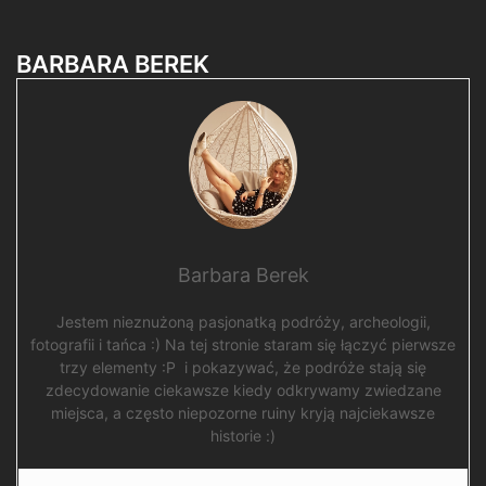
BARBARA BEREK
Barbara Berek
Jestem nieznużoną pasjonatką podróży, archeologii,
fotografii i tańca :) Na tej stronie staram się łączyć pierwsze
trzy elementy :P i pokazywać, że podróże stają się
zdecydowanie ciekawsze kiedy odkrywamy zwiedzane
miejsca, a często niepozorne ruiny kryją najciekawsze
historie :)