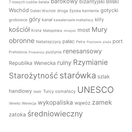
barokowy
bizantyjski
Bliski
7 nowych cudów świata
Wschód
gotycki
droga
Epoka kamienia
Daleki Wschód
góry
klify
kanał
grobowce
kawalerowie maltańscy
Mury
kościół
most
Kreta
Małopolska
minojski
obronne
port
pałac
Nabatejczycy
Petra
Piastowie
plaża
renesansowy
pustynia
Prehistoria
Prowansja
Rzymianie
ruiny
Republika Wenecka
starówka
Starożytność
szlak
UNESCO
handlowy
Turcy osmańscy
teatr
zamek
wykopaliska
wąwóz
Veneto
Wenecja
średniowieczny
zatoka