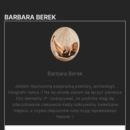
BARBARA BEREK
Barbara Berek
Jestem nieznużoną pasjonatką podróży, archeologii,
fotografii i tańca :) Na tej stronie staram się łączyć pierwsze
trzy elementy :P i pokazywać, że podróże stają się
zdecydowanie ciekawsze kiedy odkrywamy zwiedzane
miejsca, a często niepozorne ruiny kryją najciekawsze
historie :)