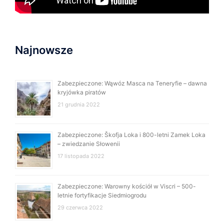
Najnowsze
Zabezpieczone: Wąwóz Masca na Teneryfie – dawna
kryjówka piratów
21 grudnia 2022
Zabezpieczone: Škofja Loka i 800-letni Zamek Loka
– zwiedzanie Słowenii
17 listopada 2022
Zabezpieczone: Warowny kościół w Viscri – 500-
letnie fortyfikacje Siedmiogrodu
29 czerwca 2022