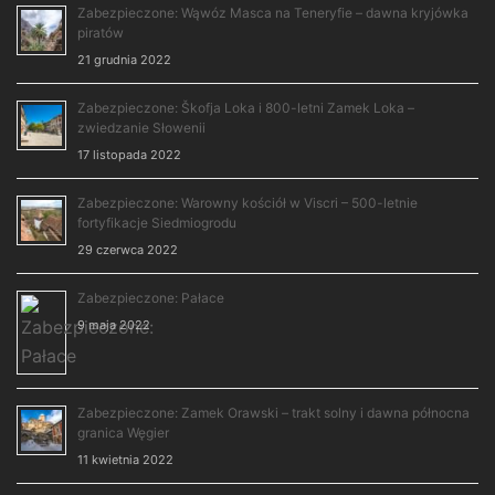
Zabezpieczone: Wąwóz Masca na Teneryfie – dawna kryjówka
piratów
21 grudnia 2022
Zabezpieczone: Škofja Loka i 800-letni Zamek Loka –
zwiedzanie Słowenii
17 listopada 2022
Zabezpieczone: Warowny kościół w Viscri – 500-letnie
fortyfikacje Siedmiogrodu
29 czerwca 2022
Zabezpieczone: Pałace
9 maja 2022
Zabezpieczone: Zamek Orawski – trakt solny i dawna północna
granica Węgier
11 kwietnia 2022