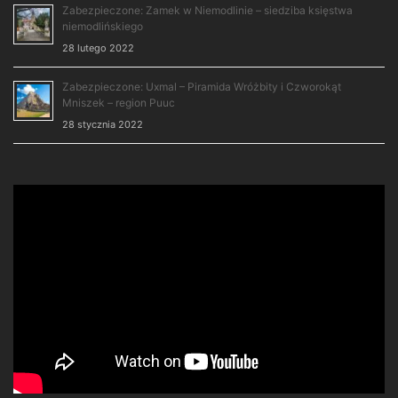
Zabezpieczone: Zamek w Niemodlinie – siedziba księstwa
niemodlińskiego
28 lutego 2022
Zabezpieczone: Uxmal – Piramida Wróżbity i Czworokąt
Mniszek – region Puuc
28 stycznia 2022