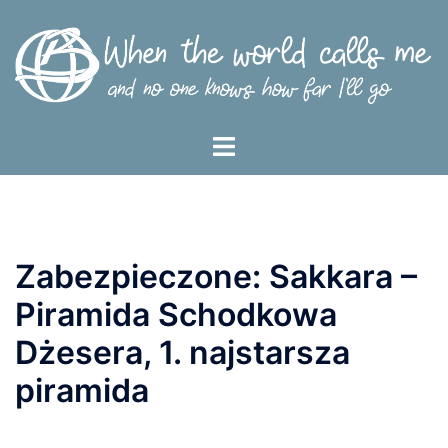
Przejdź
do
treści
Menu
przełączania
Zabezpieczone: Sakkara –
Piramida Schodkowa
Dżesera, 1. najstarsza
piramida