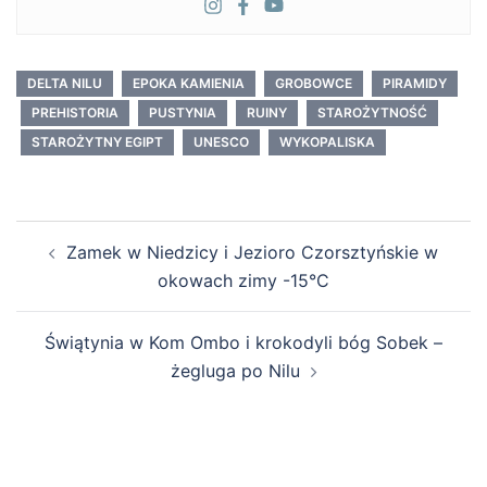
DELTA NILU
EPOKA KAMIENIA
GROBOWCE
PIRAMIDY
PREHISTORIA
PUSTYNIA
RUINY
STAROŻYTNOŚĆ
STAROŻYTNY EGIPT
UNESCO
WYKOPALISKA
Zobacz
Zamek w Niedzicy i Jezioro Czorsztyńskie w
wpisy
okowach zimy -15°C
Świątynia w Kom Ombo i krokodyli bóg Sobek –
żegluga po Nilu