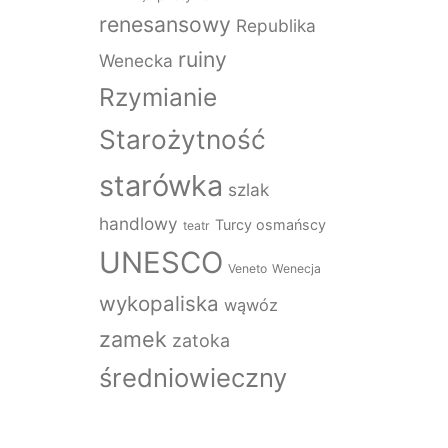
renesansowy
Republika
ruiny
Wenecka
Rzymianie
Starożytność
starówka
szlak
handlowy
Turcy osmańscy
teatr
UNESCO
Veneto
Wenecja
wykopaliska
wąwóz
zamek
zatoka
średniowieczny