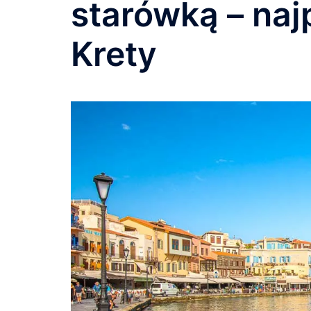
starówką – naj
Krety