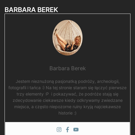
BARBARA BEREK
Barbara Berek
Jestem nieznużoną pasjonatką podróży, archeologii,
fotografii i tańca :) Na tej stronie staram się łączyć pierwsze
trzy elementy :P i pokazywać, że podróże stają się
zdecydowanie ciekawsze kiedy odkrywamy zwiedzane
miejsca, a często niepozorne ruiny kryją najciekawsze
historie :)