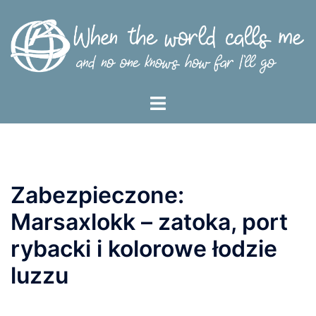
Przejdź
do
treści
Menu
przełączania
Zabezpieczone:
Marsaxlokk – zatoka, port
rybacki i kolorowe łodzie
luzzu