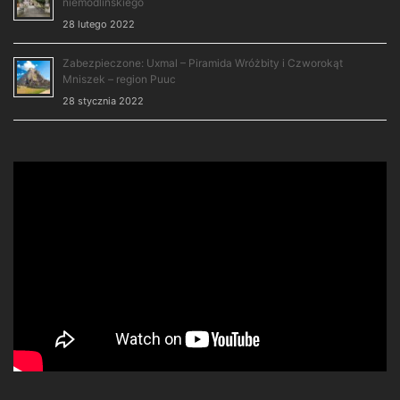
niemodlińskiego
28 lutego 2022
Zabezpieczone: Uxmal – Piramida Wróżbity i Czworokąt
Mniszek – region Puuc
28 stycznia 2022