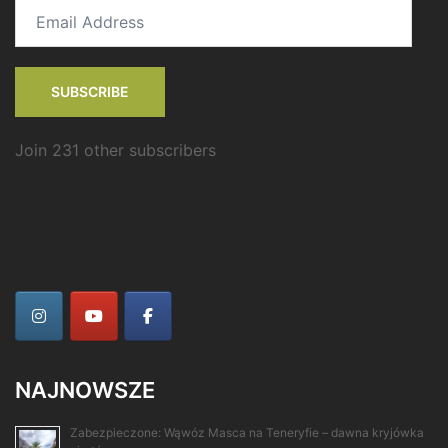
Email
Address
SUBSCRIBE
Join 231 other subscribers
NAJNOWSZE
Zabezpieczone: Wąwóz Masca na Teneryfie – dawna kryjówka