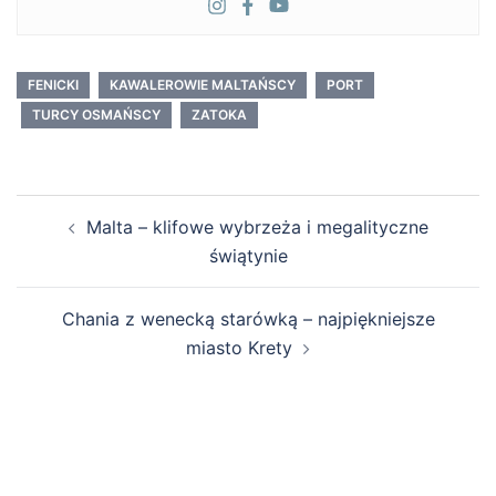
FENICKI
KAWALEROWIE MALTAŃSCY
PORT
TURCY OSMAŃSCY
ZATOKA
Zobacz
Malta – klifowe wybrzeża i megalityczne
wpisy
świątynie
Chania z wenecką starówką – najpiękniejsze
miasto Krety