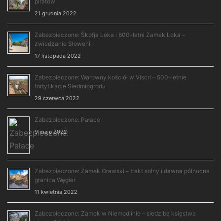
piratów
21 grudnia 2022
Zabezpieczone: Škofja Loka i 800-letni Zamek Loka –
zwiedzanie Słowenii
17 listopada 2022
Zabezpieczone: Warowny kościół w Viscri – 500-letnie
fortyfikacje Siedmiogrodu
29 czerwca 2022
Zabezpieczone: Pałace
9 maja 2022
Zabezpieczone: Zamek Orawski – trakt solny i dawna północna
granica Węgier
11 kwietnia 2022
Zabezpieczone: Zamek w Niemodlinie – siedziba księstwa