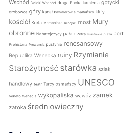
Wschód
gotycki
droga
Epoka kamienia
Daleki Wschód
góry
klify
kanał
grobowce
kawalerowie maltańscy
Mury
kościół
most
Kreta
Małopolska
minojski
obronne
port
pałac
Nabatejczycy
Petra
Piastowie
plaża
renesansowy
pustynia
Prehistoria
Prowansja
Rzymianie
ruiny
Republika Wenecka
starówka
Starożytność
szlak
UNESCO
handlowy
Turcy osmańscy
teatr
zamek
wykopaliska
wąwóz
Veneto
Wenecja
średniowieczny
zatoka