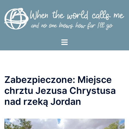
Przejdź
do
treści
Menu
przełączania
Zabezpieczone: Miejsce
chrztu Jezusa Chrystusa
nad rzeką Jordan