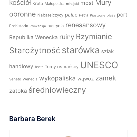
Mury
kościół
most
Kreta
Małopolska
minojski
obronne
port
pałac
Nabatejczycy
Petra
Piastowie
plaża
renesansowy
pustynia
Prehistoria
Prowansja
Rzymianie
ruiny
Republika Wenecka
starówka
Starożytność
szlak
UNESCO
handlowy
Turcy osmańscy
teatr
zamek
wykopaliska
wąwóz
Veneto
Wenecja
średniowieczny
zatoka
Barbara Berek