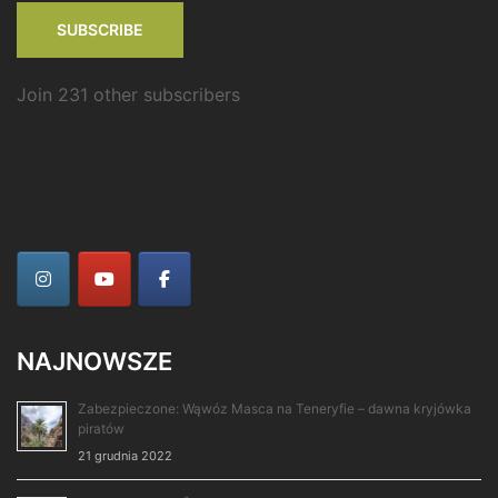
SUBSCRIBE
Join 231 other subscribers
NAJNOWSZE
Zabezpieczone: Wąwóz Masca na Teneryfie – dawna kryjówka
piratów
21 grudnia 2022