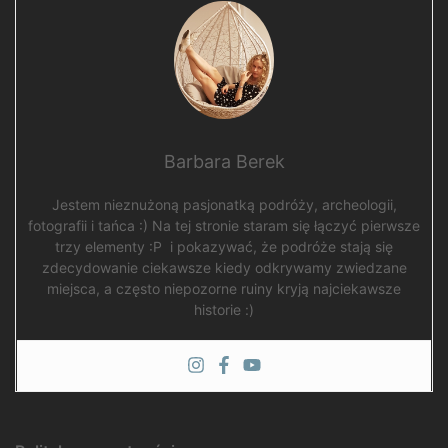
Barbara Berek
Jestem nieznużoną pasjonatką podróży, archeologii,
fotografii i tańca :) Na tej stronie staram się łączyć pierwsze
trzy elementy :P i pokazywać, że podróże stają się
zdecydowanie ciekawsze kiedy odkrywamy zwiedzane
miejsca, a często niepozorne ruiny kryją najciekawsze
historie :)