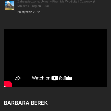
Zabezpieczone: Uxmal – Piramida Wróżbity i Czworokąt
Mniszek – region Puuc
28 stycznia 2022
BARBARA BEREK