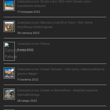
Zabezpieczone: Škofja Loka i 800-letni Zamek Loka –
zwiedzanie Słowenii
17 listopada 2022
Zabezpieczone: Warowny kościół w Viscri – 500-letnie
fortyfikacje Siedmiogrodu
29 czerwca 2022
Zabezpieczone: Pałace
9 maja 2022
Zabezpieczone: Zamek Orawski – trakt solny i dawna północna
granica Węgier
11 kwietnia 2022
Zabezpieczone: Zamek w Niemodlinie – siedziba księstwa
niemodlińskiego
28 lutego 2022