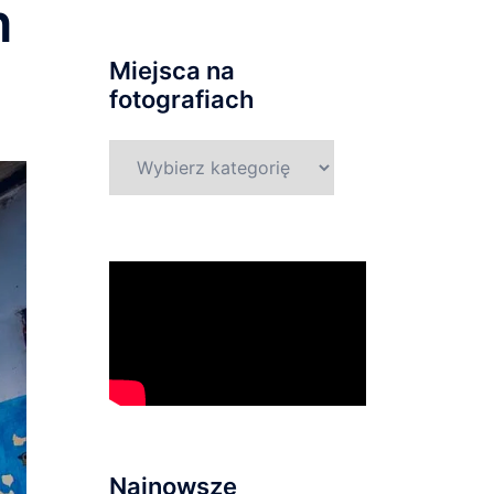
h
Miejsca na
fotografiach
Miejsca
na
fotografiach
Najnowsze