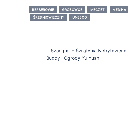
BERBEROWIE
GROBOWCE
MECZET
MEDINA
ŚREDNIOWIECZNY
UNESCO
Zobacz
Szanghaj – Świątynia Nefrytowego
wpisy
Buddy i Ogrody Yu Yuan