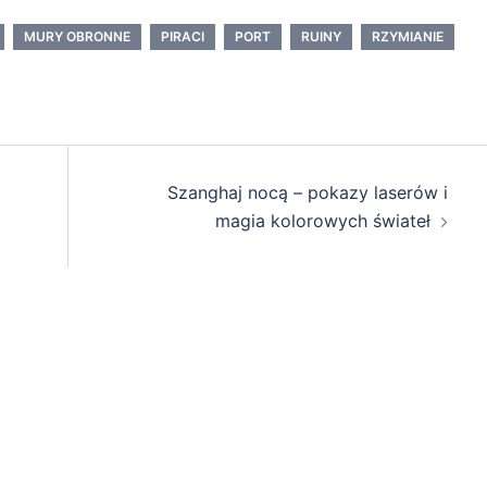
MURY OBRONNE
PIRACI
PORT
RUINY
RZYMIANIE
Szanghaj nocą – pokazy laserów i
magia kolorowych świateł