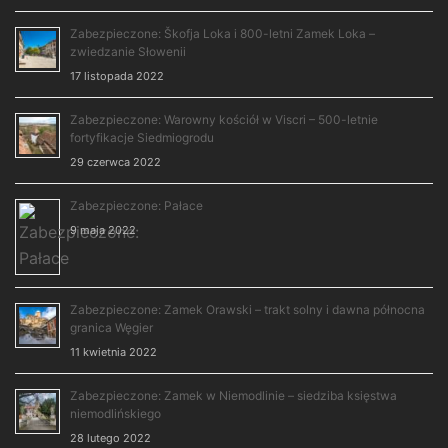
Zabezpieczone: Škofja Loka i 800-letni Zamek Loka –
zwiedzanie Słowenii
17 listopada 2022
Zabezpieczone: Warowny kościół w Viscri – 500-letnie
fortyfikacje Siedmiogrodu
29 czerwca 2022
Zabezpieczone: Pałace
9 maja 2022
Zabezpieczone: Zamek Orawski – trakt solny i dawna północna
granica Węgier
11 kwietnia 2022
Zabezpieczone: Zamek w Niemodlinie – siedziba księstwa
niemodlińskiego
28 lutego 2022