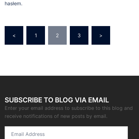
hasłem.
Nawigacja
<
1
2
3
>
po
wpisach
SUBSCRIBE TO BLOG VIA EMAIL
Enter your email address to subscribe to this blog and
receive notifications of new posts by email.
Email
Address