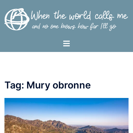
Przejdź
do
treści
Menu
przełączania
Tag:
Mury obronne