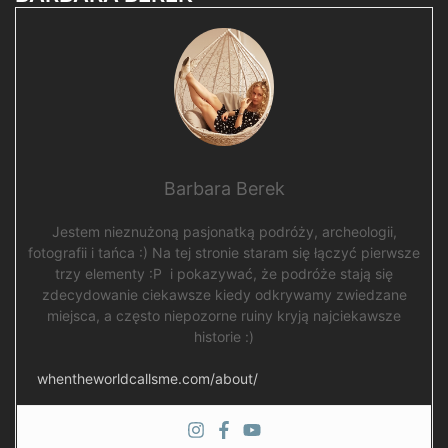
Barbara Berek
Jestem nieznużoną pasjonatką podróży, archeologii,
fotografii i tańca :) Na tej stronie staram się łączyć pierwsze
trzy elementy :P i pokazywać, że podróże stają się
zdecydowanie ciekawsze kiedy odkrywamy zwiedzane
miejsca, a często niepozorne ruiny kryją najciekawsze
historie :)
whentheworldcallsme.com/about/