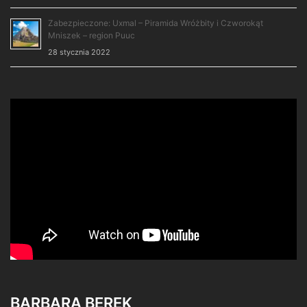
Zabezpieczone: Uxmal – Piramida Wróżbity i Czworokąt
Mniszek – region Puuc
28 stycznia 2022
BARBARA BEREK