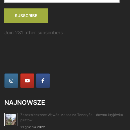
SUBSCRIBE
Join 231 other subscribers
NAJNOWSZE
Zabezpieczone: Wąwóz Masca na Teneryfie – dawna kryjówka
piratów
21 grudnia 2022