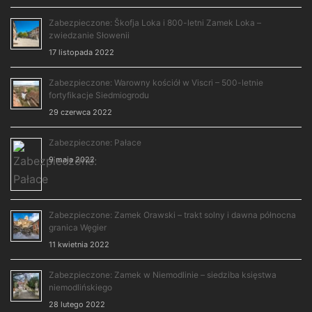
Zabezpieczone: Škofja Loka i 800-letni Zamek Loka –
zwiedzanie Słowenii
17 listopada 2022
Zabezpieczone: Warowny kościół w Viscri – 500-letnie
fortyfikacje Siedmiogrodu
29 czerwca 2022
Zabezpieczone: Pałace
9 maja 2022
Zabezpieczone: Zamek Orawski – trakt solny i dawna północna
granica Węgier
11 kwietnia 2022
Zabezpieczone: Zamek w Niemodlinie – siedziba księstwa
niemodlińskiego
28 lutego 2022