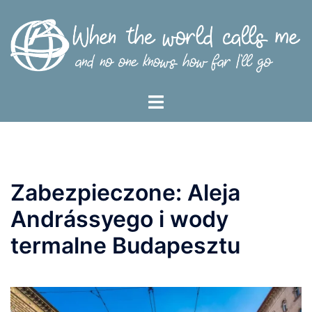
Przejdź
do
treści
Menu
przełączania
Zabezpieczone: Aleja
Andrássyego i wody
termalne Budapesztu