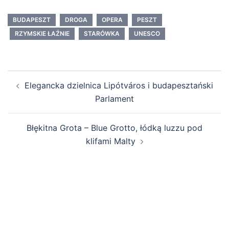
BUDAPESZT
DROGA
OPERA
PESZT
RZYMSKIE ŁAŹNIE
STARÓWKA
UNESCO
Zobacz
Elegancka dzielnica Lipótváros i budapesztański
wpisy
Parlament
Błękitna Grota – Blue Grotto, łódką luzzu pod
klifami Malty