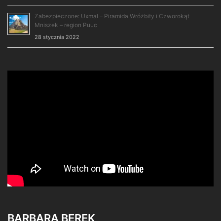
Zabezpieczone: Uxmal – Piramida Wróżbity i Czworokąt
Mniszek – region Puuc
28 stycznia 2022
BARBARA BEREK