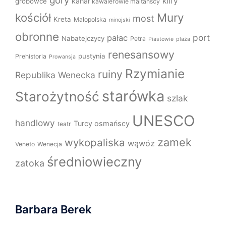
góry
klify
kanał
grobowce
kawalerowie maltańscy
Mury
kościół
most
Kreta
Małopolska
minojski
obronne
port
pałac
Nabatejczycy
Petra
Piastowie
plaża
renesansowy
pustynia
Prehistoria
Prowansja
Rzymianie
ruiny
Republika Wenecka
starówka
Starożytność
szlak
UNESCO
handlowy
Turcy osmańscy
teatr
zamek
wykopaliska
wąwóz
Veneto
Wenecja
średniowieczny
zatoka
Barbara Berek