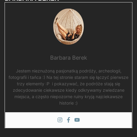
Barbara Berek
Jestem nieznużoną pasjonatką podróży, archeologii,
fotografii i tańca :) Na tej stronie staram się łączyć pierwsze
trzy elementy :P i pokazywać, że podróże stają się
zdecydowanie ciekawsze kiedy odkrywamy zwiedzane
miejsca, a często niepozorne ruiny kryją najciekawsze
historie :)