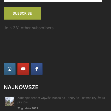
SUBSCRIBE
Join 231 other subscribers
NAJNOWSZE
Zabezpieczone: Wąwóz Masca na Teneryfie – dawna kryjówka
piratów
21 grudnia 2022